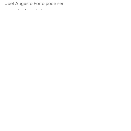
Joel Augusto Porto pode ser 
encontrado no link: 
https://www.mdpi.com/1999-
4915/17/5/624
.
Ver tudo
Posts recentes