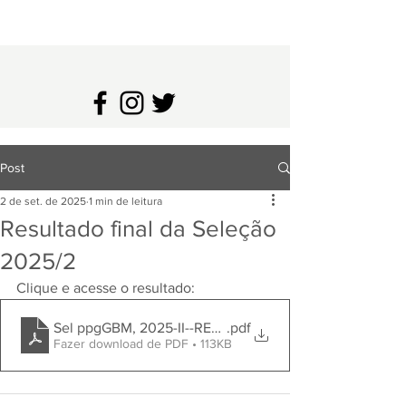
Post
2 de set. de 2025
1 min de leitura
Resultado final da Seleção
2025/2
Clique e acesse o resultado:
Sel ppgGBM, 2025-II--RESULTado FINAL c lista classif Fi
.pdf
Fazer download de PDF • 113KB