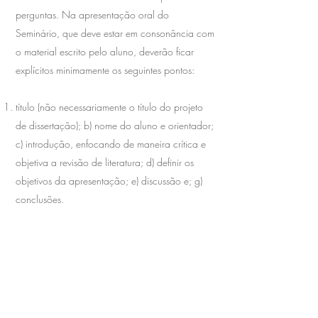
perguntas. Na apresentação oral do
Seminário, que deve estar em consonância com
o material escrito pelo aluno, deverão ficar
explícitos minimamente os seguintes pontos:
título (não necessariamente o título do projeto
de dissertação); b) nome do aluno e orientador;
c) introdução, enfocando de maneira crítica e
objetiva a revisão de literatura; d) definir os
objetivos da apresentação; e) discussão e; g)
conclusões.
A avaliação da apresentação do candidato
levará em consideração: postura perante o
público, vestimenta adequada, uso de
linguagem técnica, dinâmica, uso dos recursos
audiovisuais, motivação despertada,