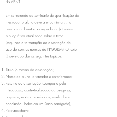
da ABNT
Em se tratando do seminário de qualificação de
mestrado, o aluno deverá encaminhar: (i) o
resumo da dissertação seguido da (ii) revisão
bibliográfica atualizada sobre o tema
(seguindo a formatação da dissertação de
acordo com as normas do PPGGBM). O texto
(i) deve abordar os seguintes tópicos:
Título (o mesmo da dissertação);
Nome do aluno, orientador e co-orientador;
Resumo da dissertação (Composto pela
introdução, contextualização da pesquisa,
objetivos, material e métodos, resultados e
conclusão. Todos em um único parágrafo),
Palavras-chave;