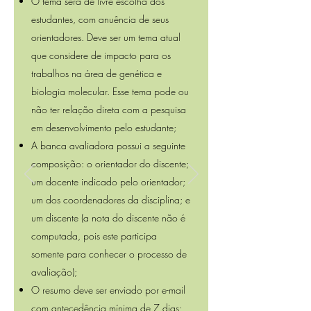
O tema será de livre escolha dos
estudantes, com anuência de seus
orientadores. Deve ser um tema atual
que considere de impacto para os
trabalhos na área de genética e
biologia molecular. Esse tema pode ou
não ter relação direta com a pesquisa
em desenvolvimento pelo estudante;
A banca avaliadora possui a seguinte
composição: o orientador do discente;
um docente indicado pelo orientador;
um dos coordenadores da disciplina; e
um discente (a nota do discente não é
computada, pois este participa
somente para conhecer o processo de
avaliação);
O resumo deve ser enviado por e-mail
com antecedência mínima de 7 dias;