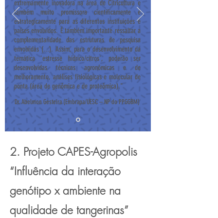
extremamente inovadora na área de Citricultura e
também muito promissora cientificamente e
estrategicamente para as diferentes instituições e
países envolvidos. É também importante ressaltar a
complementaridade das estruturas de pesquisa
envolvidas (...). Assim, para o desenvolvimento da
temática 'estresse hídrico/citros', poderão ser
desenvolvidas técnicas agronômicas e de
melhoramento, análises fisiológicas e molecular de
ponta (área de genômica e de proteômica)."
Dr. Abelmon Gesteira (Embrapa/UESC – NP do PPGGBM)
2. Projeto CAPES-Agropolis
“Influência da interação
genótipo x ambiente na
qualidade de tangerinas”