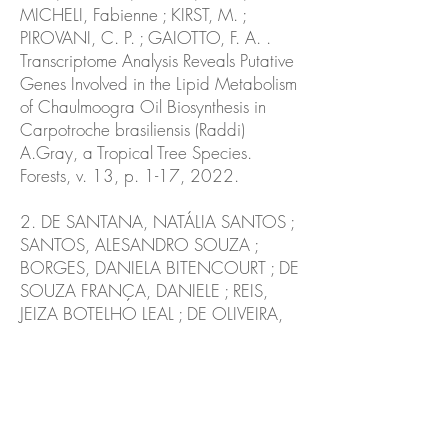
MICHELI, Fabienne ; KIRST, M. ;
PIROVANI, C. P. ; GAIOTTO, F. A. .
Transcriptome Analysis Reveals Putative
Genes Involved in the Lipid Metabolism
of Chaulmoogra Oil Biosynthesis in
Carpotroche brasiliensis (Raddi)
A.Gray, a Tropical Tree Species.
Forests, v. 13, p. 1-17, 2022.
2. DE SANTANA, NATÁLIA SANTOS ;
SANTOS, ALESANDRO SOUZA ;
BORGES, DANIELA BITENCOURT ; DE
SOUZA FRANÇA, DANIELE ; REIS,
JEIZA BOTELHO LEAL ; DE OLIVEIRA,
FERNANDA ANCELMO ; BARRETO,
MARIANA ARAÚJO ; CORRÊA, Ronan
Xavier ; ZUCCHI, MARIA IMACULADA ;
MARTINS, Karina ; MELO, SONIA
CRISTINA OLIVEIRA ; LOGUÉRCIO,