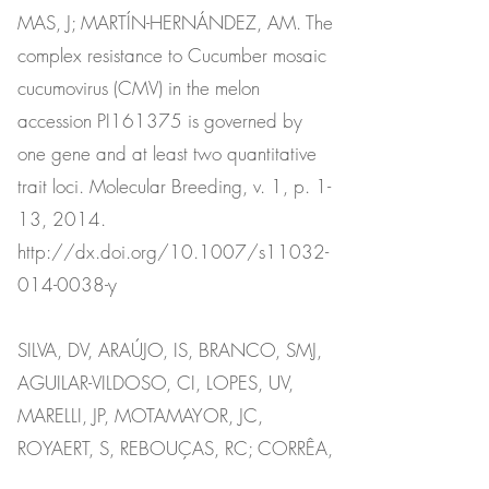
MAS, J; MARTÍN-HERNÁNDEZ, AM. The
complex resistance to Cucumber mosaic
cucumovirus (CMV) in the melon
accession PI161375 is governed by
one gene and at least two quantitative
trait loci. Molecular Breeding, v. 1, p. 1-
13, 2014.
http://dx.doi.org/10.1007/s11032-
014-0038-y
SILVA, DV, ARAÚJO, IS, BRANCO, SMJ,
AGUILAR-VILDOSO, CI, LOPES, UV,
MARELLI, JP, MOTAMAYOR, JC,
ROYAERT, S, REBOUÇAS, RC; CORRÊA,
RX. (2014), Analysis of resistance to