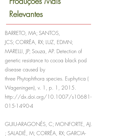
Produções Mais
Relevantes
BARRETO, MA; SANTOS,
JCS; CORRÊA, RX; LUZ, EDMN;
MARELLI, JP; Souza, AP. Detection of
genetic resistance to cocoa black pod
disease caused by
three Phytophthora species. Euphytica (
Wageningen), v. 1, p. 1, 2015.
http://dx.doi.org/10.1007/s10681-
015-1490-4
GUIU-ARAGONÉS, C; MONFORTE, AJ.
; SALADIÉ, M; CORRÊA, RX; GARCIA-